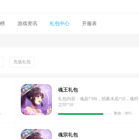
榜
游戏资讯
礼包中心
开服表
充值礼包
魂王礼包
礼包内容：魂晶*300，招募水晶*10，魂狩
之印*10
%
剩余：86%
魂宗礼包