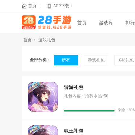
|
|

首页
APP下载
首页
游戏库
排行
首页
>
游戏礼包
全部分类：
所有
游戏礼包
648礼包
转游礼包
礼包内容：招募水晶*50
剩余：99
魂王礼包