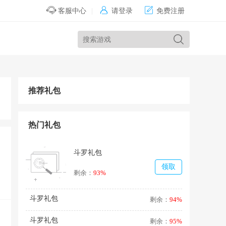


客服中心
|
请登录
免费注册
推荐礼包
热门礼包
斗罗礼包
领取
剩余：
93%
斗罗礼包
剩余：
94%
斗罗礼包
剩余：
95%