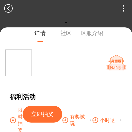
详情
社区
区服介绍
NaN折
福利活动
限
立即抽奖
时
有奖试
小时退
抽
玩
奖