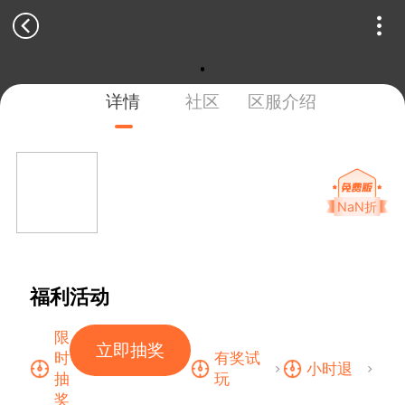
详情
社区
区服介绍
NaN折
福利活动
限
立即抽奖
时
有奖试
小时退
抽
玩
奖