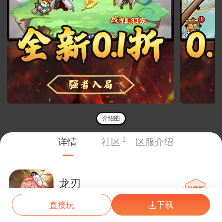
介绍图
详情
社区
2
区服介绍
龙刃
0.1折
07/17
买断73服
下载
直接玩