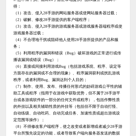
得：
（
1）攻击、侵入
28手游
的网站服务器或使网站服务器过载；
（
2）破解、修改
28手游
提供的客户端程序；
（
3）攻击、侵入
28手游
的游戏服务器或游戏服务器端程序或使
游戏服务器过载；
（
4）不合理地干扰或阻碍他人使用
28手游
所提供的产品和服
务；
（
5）利用程序的漏洞和错误（Bug）破坏游戏的正常进行或传
播该漏洞或错误（Bug）；
（
6）直接或间接利用游戏Bug（包括游戏系统、程序、设定等
方面存在的漏洞或不合理的现象）、程序漏洞获利或扰乱游戏
秩序，或者利用Bug、漏洞达到个人目的；
（
7）制作、使用、发布、传播任何形式的妨碍游戏公平性的辅
助工具或程序（指用于在游戏中获取优势，但不属于
28手游
平
台或各游戏软件的一部分的任何文件或程序），包括作弊性质
的外挂以及相关辅助性质的外挂等（包括但不限于自动打怪、
自动练级、自动吃药、自动完成任务、加速性质或超出游戏设
定范围等操作）；
（
8）不得修改客户端程序，使之改变或者新增或者减少
28手游
平台所预先设定的功能，或者导致客户端向服务器发送的数据