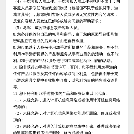
（
4）干扰客服人员工作。干扰客服人员工作包括但不限于：向
客服人员索取任何游戏虚拟物品（包括但不限于虚拟货币、游
戏道具等），频繁呼叫客服人员或发送无实质性内容的请求，
反复向客服人员发送已解答或解决问题的帮助请求；
（
5）辱骂、威胁或恶意攻击客服人员。
8. 您必须保管好自己的帐号和密码，由于您的原因导致帐号和
密码泄密而造成的后果均将由您自行承担。
9. 您仅能以个人身份使用
28手游
所提供的产品和服务，您不能
利用
28手游
所提供的产品和服务从事商业目的的活动，也不能
利用
28手游
的产品和服务进行销售或其他商业目的的活动。
10. 除非获得
28手游
的书面许可，否则，您不得利用
28手游
的
任何产品和服务及其任何内容牟取商业利益，包括但不限于充
当游戏道具交易中介收取中介费，以营利为目的销售游戏道具
等。
11. 您不得利用
28手游
提供的产品和服务从事以下活动：
（
1）未经允许，进入计算机信息网络或者使用计算机信息网络
资源的；
（
2）未经允许，对计算机信息网络功能进行删除、修改或者增
加的；
（
3）未经允许，对进入计算机信息网络中存储、处理或者传输
的数据和应用程序进行删除、修改或者增加的；