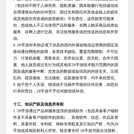
（包括但不限于人身伤害、隐私泄漏、因未能履行包括诚信或
合理谨慎在内的任何责任、因过失和因任何其他金钱上的损失
或其他损失而造成的损害赔偿）不负责任，这些损害可能来
自：您或他人不正当使用产品和服务、在网上购买商品或类似
服务、在网上进行交易、非法使用服务或您传送的信息有所变
动。
8.
28手游
对本协议项下涉及的境内外基础电信运营商的固定及
移动通信网络的故障，各类技术缺陷、覆盖范围限制、不可抗
力、计算机病毒、黑客攻击、您所在位置、您关机、合作方因
素、他人故意或过失行为或其他非
28手游
技术能力范围内的原
因造成的服务中断、您发送的数据或短信息的内容丢失、出现
乱码、错误接收、无法接收、迟延接收等等，均不承担责任。
9. 由于您个人失误、错误或不当操作导致的任何后果，由您自
行承担责任，
28手游
不予任何赔偿或补偿。
十三、知识产权及信息所有权
1.
28手游
通过产品和服务提供的游戏软件（包括具备客户端软
件及不具备客户端软件的游戏）、其他软件、信息、作品及资
料，其著作权、专利权、商标专用权及其它知识产权，均为
28
手游
或其相应权利人所有。除非事先经
28手游
书面合法授权，