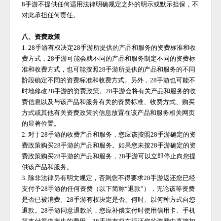
8手游
不提供任何适用法律明确规定之外的明示或默示担保，不
对此承担任何责任。
八、资费政策
1.
28手游
有权决定
28手游
所提供的产品和服务的资费标准和收
费方式，
28手游
可能会就不同的产品和服务制定不同的资费标
准和收费方式，也可能按照
28手游
所提供的产品和服务的不同
阶段确定不同的资费标准和收费方式。另外，
28手游
也可能不
时地修改
28手游
的资费政策。
28手游
会将有关产品和服务的收
费信息以及与该产品和服务有关的资费标准、收费方式、购买
方式或其他有关资费政策的信息放置在该产品和服务相关网页
的显著位置。
2. 对于
28手游
的收费产品和服务，您应该按照
28手游
确定的资
费政策购买
28手游
的产品和服务。如果您未按
28手游
确定的资
费政策购买
28手游
的产品和服务，
28手游
可以立即停止向您提
供该产品和服务。
3. 除非法律另有明文规定，否则您不得要求
28手游
返还您已经
支付予
28手游
的任何资费（以下简称
“退款”），无论该等资费
是否已被消费。
28手游
有权决定是否、何时、以何种方式向您
退款。
28手游
同意退款的，您应补偿支付时使用信用卡、手机