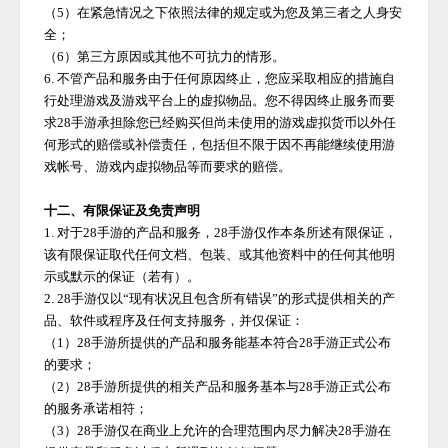
（
5）在紧急情况之下依照法律的规定或为您及第三者之人身安
全；
（
6）第三方原因或其他不可抗力的情形。
6. 不管产品和服务由于任何原因终止，您应采取相应的措施自
行处理游戏及游戏平台上的虚拟物品。您不得因终止服务而要
求
28手游
承担除您已经购买但尚未使用的游戏虚拟货币以外任
何形式的赔偿或补偿责任，包括但不限于因不再能继续使用游
戏帐号、游戏内虚拟物品等而要求的赔偿。
十二、有限保证及免责声明
1. 对于
28手游
的产品和服务，
28手游
仅作本条所述有限保证，
该有限保证取代任何文档、包装、或其他资料中的任何其他明
示或默示的保证（若有）。
2.
28手游
仅以
“现有状况且包含所有错误”的形式提供相关的产
品、软件或程序及任何支持服务，并仅保证：
（
1）
28手游
所提供的产品和服务能基本符合
28手游
正式公布
的要求；
（
2）
28手游
所提供的相关产品和服务基本与
28手游
正式公布
的服务承诺相符；
（
3）
28手游
仅在商业上允许的合理范围内尽力解决
28手游
在