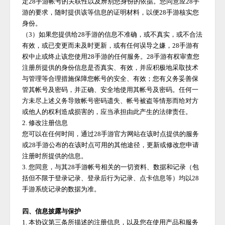
定
28手游
帐号的关联性以及辨别您身份的依据。您同意应
28手
游
的要求，随时提供该等信息的证明材料，以便
28手游
核实您
身份。
（
3）如果您提供给
28手游
的信息不准确，或不真实，或不合法
有效，或已变更而未及时更新，或有任何误导之嫌，
28手游
有
权中止或终止该您使用
28手游
的任何服务。
28手游
有权审查您
注册所提供的身份信息是否真实、有效，并应积极地采取技术
与管理等合理措施保障您帐号的安全、有效；您有义务妥善保
管其帐号及密码，并正确、安全地使用其帐号及密码。任何一
方未尽上述义务导致帐号密码遗失、帐号被盗等情形而给对方
或他人的权利造成损害的，应当承担由此产生的法律责任。
2. 修改注册信息
您可以在任何时间，通过
28手游
官方网站在该时点提供的服务
或
28手游
公布的在该时点可用的其他途径，更新或修改您申请
注册时所提供的信息。
3. 您同意，与其
28手游
帐号相关的一切资料、数据和记录（包
括但不限于登录记录、登录后行为记录、点卡信息等）均以
28
手游
系统记录的数据为准。
四、信息披露与保护
1. 本协议第三条所描述的注册信息，以及您在使用产品和服务