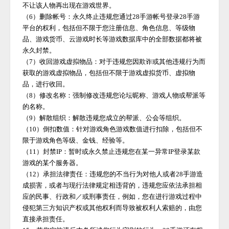
不让该人物再出现在游戏世界。
（
6）删除帐号：永久终止违规您通过
28手游
帐号登录
28手游
平台的权利，包括但不限于您注册信息、角色信息、等级物
品、游戏货币、云游戏时长等游戏数据库中的全部数据都将被
永久封禁。
（
7）收回游戏虚拟物品：对于违规您因欺诈或其他违规行为而
获取的游戏虚拟物品，包括但不限于游戏虚拟货币、虚拟物
品，进行收回。
（
8）修改名称：强制修改违规您论坛昵称、游戏人物或帮派等
的名称。
（
9）解散组织：解散违规您成立的帮派、公会等组织。
（
10）倒扣数值：针对游戏角色游戏数值进行扣除，包括但不
限于游戏角色等级、金钱、经验等。
（
11）封禁IP：暂时或永久禁止违规您在某一异常IP登录某款
游戏的某个服务器。
（
12）承担法律责任：违规您的不当行为对他人或者
28手游
造
成损害，或者与现行法律规定相违背的，违规您应依法承担相
应的民事、行政和／或刑事责任，例如，您在进行游戏过程中
侵犯第三方知识产权或其他权利而导致被权利人索赔的，由您
直接承担责任。