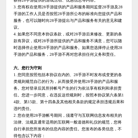
获得
28手游
提供的游戏活动、优惠信息等内容。
3. 您有权在使用
28手游
提供的产品和服务期间监督
28手游
及
28
手游
的工作人员是否按照
28手游
所公布的标准向您提供产品和
服务，也可以随时向
28手游
提出与产品和服务有关的意见和建
议。
4. 如果您不同意本协议条款，或对
28手游
后来修改、更新的条
款有异议，或对
28手游
所提供的产品和服务不满意，您可以随
时选择停止使用
28手游
的产品和服务。如果您选择停止使用
28
手游
的产品和服务，
28手游
不再对您承担任何义务和责任。
六、您行为守则
1. 您同意按照包括本协议在内的、
28手游
不时发布或变更的各
类规则规范自己的行为，从而接受并使用
28手游
的产品和服
务。您对登录后其所持帐号产生的行为依法享有权利和承担责
任。您进一步同意，在违反这些规则时，按照本协议第六条第
1
4款、第15款、第十四条及其他相关条款的规定承担违规后果和
违约责任。
2. 您在使用
28手游
帐号期间，须遵守与互联网信息发布相关的
法律、法规及通常适用的互联网一般道德和礼仪的规范，您将
自行承担您所发布的信息内容的责任。您发布的各类信息，不
得包含以下内容：