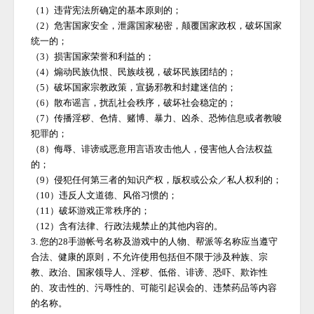
（
1）违背宪法所确定的基本原则的；
（
2）危害国家安全，泄露国家秘密，颠覆国家政权，破坏国家
统一的；
（
3）损害国家荣誉和利益的；
（
4）煽动民族仇恨、民族歧视，破坏民族团结的；
（
5）破坏国家宗教政策，宣扬邪教和封建迷信的；
（
6）散布谣言，扰乱社会秩序，破坏社会稳定的；
（
7）传播淫秽、色情、赌博、暴力、凶杀、恐怖信息或者教唆
犯罪的；
（
8）侮辱、诽谤或恶意用言语攻击他人，侵害他人合法权益
的；
（
9）侵犯任何第三者的知识产权，版权或公众／私人权利的；
（
10）违反人文道德、风俗习惯的；
（
11）破坏游戏正常秩序的；
（
12）含有法律、行政法规禁止的其他内容的。
3. 您的
28手游
帐号名称及游戏中的人物、帮派等名称应当遵守
合法、健康的原则，不允许使用包括但不限于涉及种族、宗
教、政治、国家领导人、淫秽、低俗、诽谤、恐吓、欺诈性
的、攻击性的、污辱性的、可能引起误会的、违禁药品等内容
的名称。