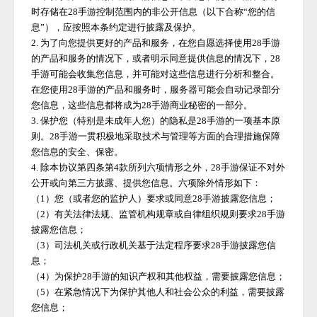
时存储在
28手游
控制范围内的非公开信息（以下合称
“您的信
息”），应按照本条约定进行披露及保护。
2. 为了向您提供更好的产品和服务，在您自愿选择使用
28手游
的产品和服务的情况下，或者明示同意提供信息的情况下，
28
手游
可能会收集您信息，并可能对这些信息进行分析和整合。
在您使用
28手游
的产品和服务时，服务器可能会自动记录部分
您信息，这些信息都将成为
28手游
商业秘密的一部分。
3. 保护您（特别是未成年人您）的隐私是
28手游
的一项基本原
则。
28手游
一贯积极地采取技术与管理等方面的合理措施保障
您信息的安全、保密。
4. 除本协议第四条第4款所列六项情形之外，
28手游
保证不对外
公开或向第三方披露、提供您信息。六项除外情形如下：
（
1）您（或者您的监护人）要求或同意
28手游
披露您信息；
（
2）有关法律法规、监管机构规章或自律组织规则要求
28手游
披露您信息；
（
3）司法机关或行政机关基于法定程序要求
28手游
披露您信
息；
（
4）为保护
28手游
的知识产权和其他权益，需要披露您信息；
（
5）在紧急情况下为保护其他人和社会公众的利益，需要披露
您信息；