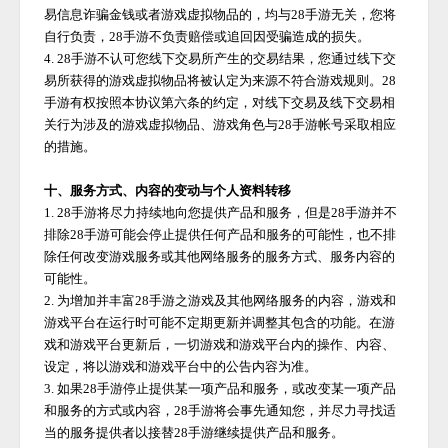
易信息诈骗金钱或者游戏虚拟物品的，均与
28手游
无关，您将
自行负责，
28手游
不负责赔偿或追回因受骗造成的损失。
4.
28手游
不认可您线下交易所产生的交易结果，您通过线下交
易所获得的游戏虚拟物品将被认定为来源不符合游戏规则。
28
手游
有权按照本协议第六条的约定，对线下交易及线下交易相
关行为涉及的游戏虚拟物品、游戏角色与
28手游
帐号采取相应
的措施。
十、服务方式、内容的变动与个人资料转移
1.
28手游
将尽力持续地向您提供产品和服务，但是
28手游
并不
排除
28手游
可能会停止提供任何产品和服务的可能性，也不排
除任何改变游戏服务或其他网络服务的服务方式、服务内容的
可能性。
2. 为增加并丰富
28手游
之游戏及其他网络服务的内容，游戏和
游戏平台在运行时可能不定期更新并调整其包含的功能。在游
戏和游戏平台更新后，一切游戏和游戏平台内的操作、内容、
设定，将以游戏和游戏平台中的公告内容为准。
3. 如果
28手游
停止提供某一项产品和服务，或改变某一项产品
和服务的方式或内容，
28手游
将会事先通知您，并尽力寻找适
当的服务提供者以接替
28手游
继续提供产品和服务。