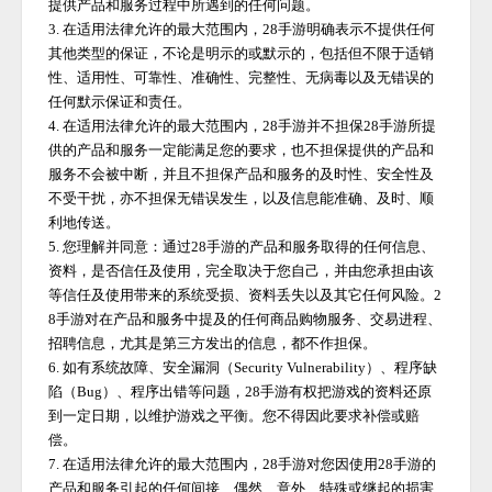
提供产品和服务过程中所遇到的任何问题。
3. 在适用法律允许的最大范围内，
28手游
明确表示不提供任何
其他类型的保证，不论是明示的或默示的，包括但不限于适销
性、适用性、可靠性、准确性、完整性、无病毒以及无错误的
任何默示保证和责任。
4. 在适用法律允许的最大范围内，
28手游
并不担保
28手游
所提
供的产品和服务一定能满足您的要求，也不担保提供的产品和
服务不会被中断，并且不担保产品和服务的及时性、安全性及
不受干扰，亦不担保无错误发生，以及信息能准确、及时、顺
利地传送。
5. 您理解并同意：通过
28手游
的产品和服务取得的任何信息、
资料，是否信任及使用，完全取决于您自己，并由您承担由该
等信任及使用带来的系统受损、资料丢失以及其它任何风险。
2
8手游
对在产品和服务中提及的任何商品购物服务、交易进程、
招聘信息，尤其是第三方发出的信息，都不作担保。
6. 如有系统故障、安全漏洞（Security Vulnerability）、程序缺
陷（Bug）、程序出错等问题，
28手游
有权把游戏的资料还原
到一定日期，以维护游戏之平衡。您不得因此要求补偿或赔
偿。
7. 在适用法律允许的最大范围内，
28手游
对您因使用
28手游
的
产品和服务引起的任何间接、偶然、意外、特殊或继起的损害