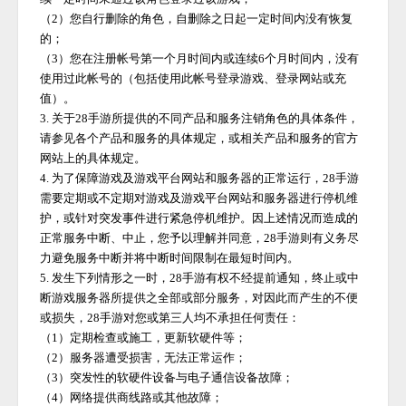
（
2）您自行删除的角色，自删除之日起一定时间内没有恢复
的；
（
3）您在注册帐号第一个月时间内或连续6个月时间内，没有
使用过此帐号的（包括使用此帐号登录游戏、登录网站或充
值）。
3. 关于
28手游
所提供的不同产品和服务注销角色的具体条件，
请参见各个产品和服务的具体规定，或相关产品和服务的官方
网站上的具体规定。
4. 为了保障游戏及游戏平台网站和服务器的正常运行，
28手游
需要定期或不定期对游戏及游戏平台网站和服务器进行停机维
护，或针对突发事件进行紧急停机维护。因上述情况而造成的
正常服务中断、中止，您予以理解并同意，
28手游
则有义务尽
力避免服务中断并将中断时间限制在最短时间内。
5. 发生下列情形之一时，
28手游
有权不经提前通知，终止或中
断游戏服务器所提供之全部或部分服务，对因此而产生的不便
或损失，
28手游
对您或第三人均不承担任何责任：
（
1）定期检查或施工，更新软硬件等；
（
2）服务器遭受损害，无法正常运作；
（
3）突发性的软硬件设备与电子通信设备故障；
（
4）网络提供商线路或其他故障；