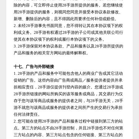
除的内容，可立即停止使用
28手游
所提供的服务。若您继续使
用
28手游
提供的服务，则视同您同意并接受本协议条款修改、
新增、删除后的内容，且不得因此而要求任何补偿或赔偿。
2. 未经
28手游
事先书面同意，您不得转让其在本协议项下的权
利或义务。
28手游
有权通过
28手游
的子公司或其他关联公司行
使其在本协议项下的权利或履行本协议项下的义务。
3.
28手游
保留对本协议条款、产品和服务以及
28手游
所提供的
产品和服务的相关官方网站的最终解释权。
十七、广告与外部链接
1.
28手游
的产品和服务中可能包含他人的商业广告或其它活动
促销的广告。这些内容由广告商或商品／服务提供者提供并承
担相应责任，
28手游
仅提供刊登内容的媒介。您通过
28手游
或
28手游
所链接的网站所购买的该等服务或商品，其交易行为仅
存于您与该等商品或服务的提供者之间，与
28手游
无关，
28手
游
不就您与该商品或服务的提供者之间所产生的交易行为承担
任何法律责任。
2. 您可能在使用
28手游
的产品和服务过程中链接到第三方的站
点。第三方的站点不由
28手游
控制，并且
28手游
也不对任何第
三方站点的内容、第三方站点包含的任何链接、第三方站点的