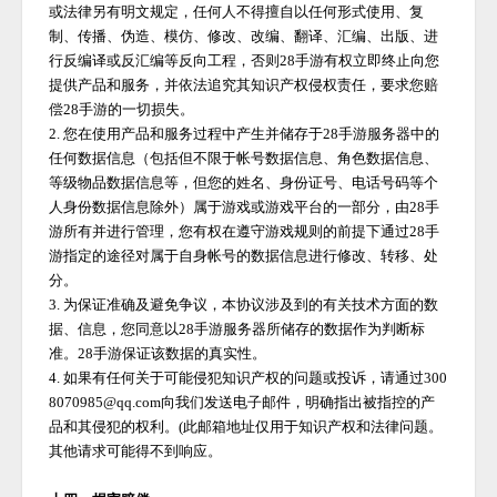
或法律另有明文规定，任何人不得擅自以任何形式使用、复
制、传播、伪造、模仿、修改、改编、翻译、汇编、出版、进
行反编译或反汇编等反向工程，否则
28手游
有权立即终止向您
提供产品和服务，并依法追究其知识产权侵权责任，要求您赔
偿
28手游
的一切损失。
2. 您在使用产品和服务过程中产生并储存于
28手游
服务器中的
任何数据信息（包括但不限于帐号数据信息、角色数据信息、
等级物品数据信息等，但您的姓名、身份证号、电话号码等个
人身份数据信息除外）属于游戏或游戏平台的一部分，由
28手
游
所有并进行管理，您有权在遵守游戏规则的前提下通过
28手
游
指定的途径对属于自身帐号的数据信息进行修改、转移、处
分。
3. 为保证准确及避免争议，本协议涉及到的有关技术方面的数
据、信息，您同意以
28手游
服务器所储存的数据作为判断标
准。
28手游
保证该数据的真实性。
4. 如果有任何关于可能侵犯知识产权的问题或投诉，请通过300
8070985@qq.com向我们发送电子邮件，明确指出被指控的产
品和其侵犯的权利。(此邮箱地址仅用于知识产权和法律问题。
其他请求可能得不到响应。