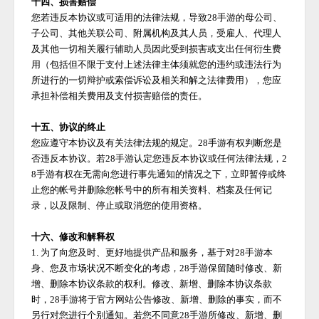
十四、损害赔偿
您若违反本协议或可适用的法律法规，导致
28手游
的母公司、
子公司、其他关联公司、附属机构及其人员，受雇人、代理人
及其他一切相关履行辅助人员因此受到损害或支出任何衍生费
用（包括但不限于支付上述法律主体须就您的违约或违法行为
所进行的一切辩护或索偿诉讼及相关和解之法律费用），您应
承担补偿相关费用及支付损害赔偿的责任。
十五、协议的终止
您应遵守本协议及有关法律法规的规定。
28手游
有权判断您是
否违反本协议。若
28手游
认定您违反本协议或任何法律法规，
2
8手游
有权在无需向您进行事先通知的情况之下，立即暂停或终
止您的帐号并删除您帐号中的所有相关资料、档案及任何记
录，以及限制、停止或取消您的使用资格。
十六、修改和解释权
1. 为了向您及时、更好地提供产品和服务，基于对
28手游
本
身、您及市场状况不断变化的考虑，
28手游
保留随时修改、新
增、删除本协议条款的权利。修改、新增、删除本协议条款
时，
28手游
将于官方网站公告修改、新增、删除的事实，而不
另行对您进行个别通知。若您不同意
28手游
所修改、新增、删