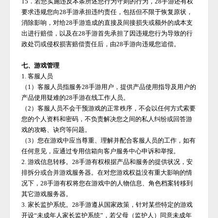
15．若您实施违反本条所述您行为守则的行为，
28手游
还有权
要求违规您向
28手游
承担违约责任，包括但不限于恢复原状，
消除影响，对给
28手游
造成的直接及间接损失或额外的成本支
出进行赔偿，以及在
28手游
首先承担了因违规您行为导致的行
政处罚或侵权损害赔偿责任后，由
28手游
向违规您追偿。
七、游戏管理
1. 客服人员
（
1）客服人员指服务
28手游
用户，提供产品使用指导及用户的
产品使用疑难的
28手游
在线工作人员。
（
2）客服人员不会干预游戏的正常秩序，不会以任何方式索要
您的个人资料和密码，不负责解决您之间的私人纠纷或回答游
戏的攻略、诀窍等问题。
（
3）您在游戏中应当尊重、理解并配合客服人员的工作，如有
任何意见，应通过专用信箱向客户服务中心申诉和举报。
2. 游戏信息转移。
28手游
有权根据产品和服务的提供状况，安
排拆分或合并游戏服务器。在对您游戏权益没有重大影响的情
况下，
28手游
有权将您在游戏中的人物信息、角色档案转移到
其它游戏服务器。
3. 家长监护系统。
28手游
遵从国家政策，针对某些特定的游戏
开设
“未成年人家长监护系统”，若父母（监护人）同意未成年