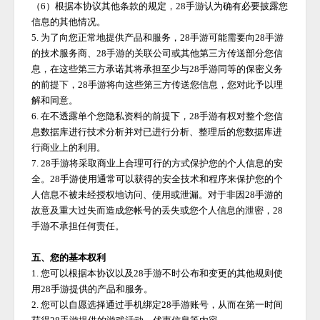
（
6）根据本协议其他条款的规定，
28手游
认为确有必要披露您
信息的其他情况。
5. 为了向您正常地提供产品和服务，
28手游
可能需要向
28手游
的技术服务商、
28手游
的关联公司或其他第三方传送部分您信
息，在这些第三方承诺其将承担至少与
28手游
同等的保密义务
的前提下，
28手游
将向这些第三方传送您信息，您对此予以理
解和同意。
6. 在不透露单个您隐私资料的前提下，
28手游
有权对整个您信
息数据库进行技术分析并对已进行分析、整理后的您数据库进
行商业上的利用。
7.
28手游
将采取商业上合理可行的方式保护您的个人信息的安
全。
28手游
使用通常可以获得的安全技术和程序来保护您的个
人信息不被未经授权地访问、使用或泄漏。对于非因
28手游
的
故意及重大过失而造成您帐号的丢失或您个人信息的泄密，
28
手游
不承担任何责任。
五、您的基本权利
1. 您可以根据本协议以及
28手游
不时公布和变更的其他规则使
用
28手游
提供的产品和服务。
2. 您可以自愿选择通过手机绑定
28手游
账号，从而在第一时间