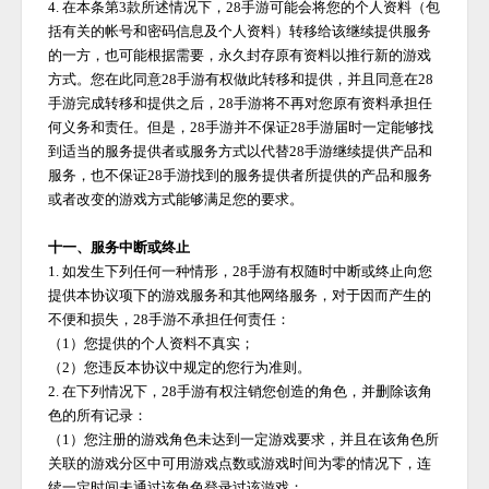
4. 在本条第3款所述情况下，
28手游
可能会将您的个人资料（包
括有关的帐号和密码信息及个人资料）转移给该继续提供服务
的一方，也可能根据需要，永久封存原有资料以推行新的游戏
方式。您在此同意
28手游
有权做此转移和提供，并且同意在
28
手游
完成转移和提供之后，
28手游
将不再对您原有资料承担任
何义务和责任。但是，
28手游
并不保证
28手游
届时一定能够找
到适当的服务提供者或服务方式以代替
28手游
继续提供产品和
服务，也不保证
28手游
找到的服务提供者所提供的产品和服务
或者改变的游戏方式能够满足您的要求。
十一、服务中断或终止
1. 如发生下列任何一种情形，
28手游
有权随时中断或终止向您
提供本协议项下的游戏服务和其他网络服务，对于因而产生的
不便和损失，
28手游
不承担任何责任：
（
1）您提供的个人资料不真实；
（
2）您违反本协议中规定的您行为准则。
2. 在下列情况下，
28手游
有权注销您创造的角色，并删除该角
色的所有记录：
（
1）您注册的游戏角色未达到一定游戏要求，并且在该角色所
关联的游戏分区中可用游戏点数或游戏时间为零的情况下，连
续一定时间未通过该角色登录过该游戏；