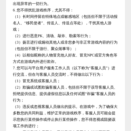
出现异常的一切行为。
6. 您不得扰乱游戏秩序，尤其不得：
（
1）长时间停留在特殊地点或敏感地区（包括但不限于活动报
名人、“移民使者”、传送人、传送点等处），干扰其他人游
戏；
（
2）进行恶意PK、清场、敲诈、勒索等行为；
（
3）扬言进行或煽动其他人或非您参与非正常游戏内容的行为
（包括但不限于游行、聚众闹事等）；
（
4）以相似昵称的人物冒充他人好友、冒充NPC或官方角色等
方式在游戏内外进行欺诈。
7. 您可以与平台用户服务工作人员（以下称为“客服人员”）进
行交流，但在与客服人员交流时，不得做出以下行为：
（
1）冒充系统或客服人员；
（
2）欺骗或试图欺骗客服人员，包括但不限于误导客服人员、
拒绝提供信息、提供虚假信息以及任何试图“诈骗”客服人员的
行为；
（
3）违反或忽视客服人员做出的提示。在游戏中，为了确保大
多数您的共同利益，维护正常的游戏秩序，客服人员可能会提
示您执行某些操作或停止执行某些操作，您不得忽视或阻挠该
项工作的进行；