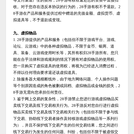
等支付渠道产生的费用，
28手游
有权在返还您的资费中直接扣
收。对于您存在违反本协议的行为的，
28手游
有权不予退款。
2
8手游
在产品和服务提供过程中赠送的充值金额、虚拟货币、虚
拟道具等，不予退款或变现。
九、虚拟物品
1.
28手游
提供的产品和服务（包括但不限于游戏平台、游戏、
论坛、云游戏）中的各种虚拟物品，不限于金币、银两、道
具、装备、云游戏使用时长等，其所有权归
28手游
所有。您只
能在合乎法律和游戏规则的情况下拥有对虚拟物品的使用权。
您一旦购买了虚拟道具的使用权，将视为已经进入消费过程，
不得以任何理由要求退还该虚拟道具。
2. 除服务器大规模断线外，由于地方网络问题、个人操作问题
等个别原因造成的角色被删或回档、虚拟物品或金钱的损失，
2
8手游
无需向您承担任何责任。
3. 鉴于网上交易的复杂性，
28手游
禁止您进行游戏虚拟物品买
卖线下交易及线下交易相关行为。
28手游
反对您自行进行虚拟
物品买卖线下交易及线下交易相关行为（包括但不限于参与线
下交易、协助线下交易者操作及转移游戏虚拟物品等一系列行
为），并且不保护线下交易产生的任何交易结果，您之间进行
线下交易行为发生的任何问题、纠纷，包括但不限于被虚假交