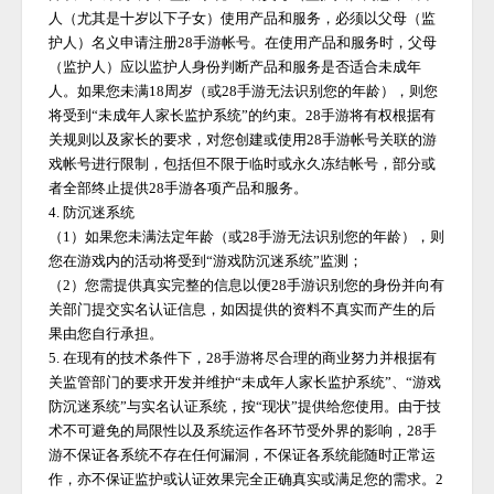
人（尤其是十岁以下子女）使用产品和服务，必须以父母（监
护人）名义申请注册
28手游
帐号。在使用产品和服务时，父母
（监护人）应以监护人身份判断产品和服务是否适合未成年
人。如果您未满
18周岁（或
28手游
无法识别您的年龄），则您
将受到
“未成年人家长监护系统”的约束。
28手游
将有权根据有
关规则以及家长的要求，对您创建或使用
28手游
帐号关联的游
戏帐号进行限制，包括但不限于临时或永久冻结帐号，部分或
者全部终止提供
28手游
各项产品和服务。
4. 防沉迷系统
（
1）如果您未满法定年龄（或
28手游
无法识别您的年龄），则
您在游戏内的活动将受到
“游戏防沉迷系统”监测；
（
2）您需提供真实完整的信息以便
28手游
识别您的身份并向有
关部门提交实名认证信息，如因提供的资料不真实而产生的后
果由您自行承担。
5. 在现有的技术条件下，
28手游
将尽合理的商业努力并根据有
关监管部门的要求开发并维护
“未成年人家长监护系统”、“游戏
防沉迷系统”与实名认证系统，按“现状”提供给您使用。由于技
术不可避免的局限性以及系统运作各环节受外界的影响，
28手
游
不保证各系统不存在任何漏洞，不保证各系统能随时正常运
作，亦不保证监护或认证效果完全正确真实或满足您的需求。
2