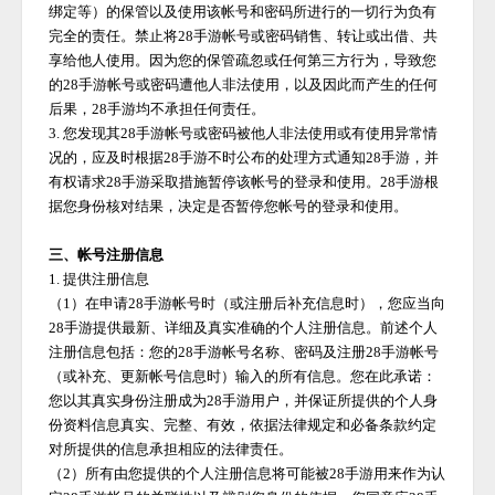
绑定等）的保管以及使用该帐号和密码所进行的一切行为负有
完全的责任。禁止将
28手游
帐号或密码销售、转让或出借、共
享给他人使用。因为您的保管疏忽或任何第三方行为，导致您
的
28手游
帐号或密码遭他人非法使用，以及因此而产生的任何
后果，
28手游
均不承担任何责任。
3. 您发现其
28手游
帐号或密码被他人非法使用或有使用异常情
况的，应及时根据
28手游
不时公布的处理方式通知
28手游
，并
有权请求
28手游
采取措施暂停该帐号的登录和使用。
28手游
根
据您身份核对结果，决定是否暂停您帐号的登录和使用。
三、帐号注册信息
1. 提供注册信息
（
1）在申请
28手游
帐号时（或注册后补充信息时），您应当向
28手游
提供最新、详细及真实准确的个人注册信息。前述个人
注册信息包括：您的
28手游
帐号名称、密码及注册
28手游
帐号
（或补充、更新帐号信息时）输入的所有信息。您在此承诺：
您以其真实身份注册成为
28手游
用户，并保证所提供的个人身
份资料信息真实、完整、有效，依据法律规定和必备条款约定
对所提供的信息承担相应的法律责任。
（
2）所有由您提供的个人注册信息将可能被
28手游
用来作为认