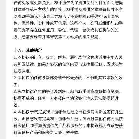
任何更改或更新负责。
28手游
仅为了提供便利的目的而向您提
供这些到第三方站点的链接，
28手游
所提供的这些链接并不意
味着
28手游
认可该第三方站点，不意味着
28手游
担保其真实
性、完整性、实时性或可信度。这些个人、公司或组织与
28手
游
间亦不存在任何雇用、委任、代理、合伙或其它类似的关
系。您需要检查并遵守该第三方站点的相关规定。
十八、其他约定
1. 本协议的订立、效力、解释、履行及争议解决适用中华人民
共和国法律。如果本协议的任何内容与法律相抵触，应以法律
规定为准。
2. 本协议的任何条款部分或全部无效的，不影响其它条款的效
力。
3. 就本协议产生的争议及纠纷，您与
28手游
应友好协商解决。
协商不成的，任何一方有权向本协议签订地人民法院提起诉
讼。
4. 本协议于您完成
28手游
帐号注册之日在珠海高新区签订并生
效。即便您没有完成
28手游
帐号注册，但通过其他任何方式获
得和使用
28手游
所提供的产品和服务的，本协议视为在该您获
得及使用产品和服务之日签订并生效。