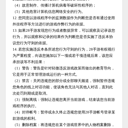
（
4）故意制作、传播计算机病毒等破坏性程序的；
（
5）其他危害计算机信息网络安全的行为。
12. 您同意以游戏程序中的监测数据作为判断您是否有通过使用
外挂程序等方法进行的游戏作弊行为的依据。
13. 如果
28手游
发现您行为或者数据异常，可以观察及记录该您
行为，并以观察和记录的结果作为判断您是否实施了违反本协
议您行为守则的依据。
14. 若您实施违反本条所述您行为守则的行为，
28手游
有权视行
为严重程度，向该您施加以下一项或若干项违规后果，该您应
承担该等不利后果：
（
1）警告：警告是针对轻微违反游戏政策而做出的教育导向，
它是用于正常管理游戏运行的一种方式。
（
2）禁言：关闭违规您的部分或全部聊天频道，强制暂停违规
您角色的线上对话功能，使该角色无法与其他人对话，直到此
次处罚到期或是取消。
（
3）强制离线：强制让违规您离开当前游戏，结束该您当前游
戏程序的执行。
（
4）封停帐号：暂停或永久终止违规您使用
28手游
帐号登录某
款游戏的权利。
（
5）删除档案：将违规您在某个游戏世界中的人物档案删除，